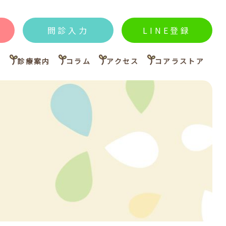
問診入力
LINE登録
内
診療案内
コラム
アクセス
コアラストア