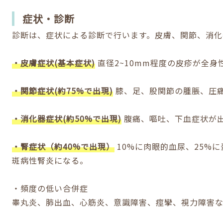
症状・診断
診断は、症状による診断で行います。皮膚、関節、消化
・皮膚症状(基本症状)
直径2~10mm程度の皮疹が全身
・関節症状(約75%で出現)
膝、足、股関節の腫脹、圧
・消化器症状(約50%で出現)
腹痛、嘔吐、下血症状が
・腎症状（約40%で出現）
10%に肉眼的血尿、25%
斑病性腎炎になる。
・頻度の低い合併症
睾丸炎、肺出血、心筋炎、意識障害、痙攣、視力障害