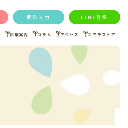
問診入力
LINE登録
内
診療案内
コラム
アクセス
コアラストア