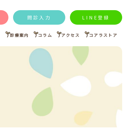
問診入力
LINE登録
内
診療案内
コラム
アクセス
コアラストア