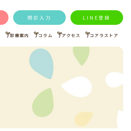
問診入力
LINE登録
内
診療案内
コラム
アクセス
コアラストア