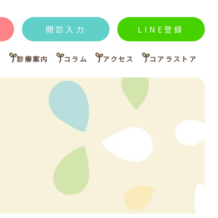
問診入力
LINE登録
内
診療案内
コラム
アクセス
コアラストア