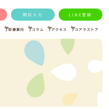
問診入力
LINE登録
内
診療案内
コラム
アクセス
コアラストア