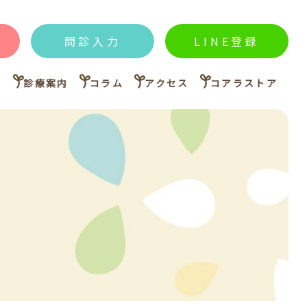
問診入力
LINE登録
内
診療案内
コラム
アクセス
コアラストア