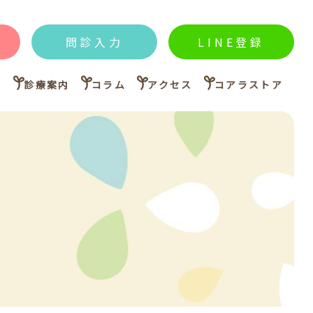
問診入力
LINE登録
内
診療案内
コラム
アクセス
コアラストア